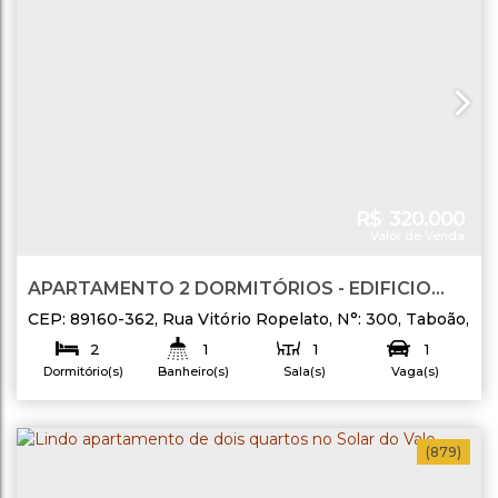
R$
320.000
Valor de Venda
APARTAMENTO 2 DORMITÓRIOS - EDIFICIO
RESIDENCIAL SOLAR DO VALE
CEP: 89160-362
,
Rua Vitório Ropelato
,
N°:
300
,
Taboão
,
Rio do Sul
,
Santa Catarina
,
Brasil
2
1
1
1
Dormitório(s)
Banheiro(s)
Sala(s)
Vaga(s)
58
.88
m²
Útil:
(879)