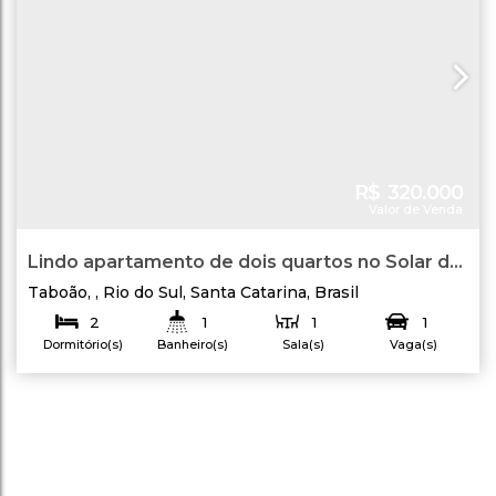
R$
320.000
Valor de Venda
Lindo apartamento de dois quartos no Solar do
Vale
Taboão
,
Rio do Sul
,
Santa Catarina
,
Brasil
2
1
1
1
Dormitório(s)
Banheiro(s)
Sala(s)
Vaga(s)
52
.00
m²
58
.88
m²
Privativo:
Útil: