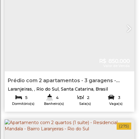
R$
850.000
Valor de Venda
Prédio com 2 apartamentos - 3 garagens -
Bairro Laranjeiras em Rio do Sul/SC
Laranjeiras
,
Rio do Sul
,
Santa Catarina
,
Brasil
5
4
2
3
Dormitório(s)
Banheiro(s)
Sala(s)
Vaga(s)
200
.00
m²
23
.00
m
12
.50
m
Terreno:
Fundos:
Frente:
Lado Direito:
Lado Esquerdo:
(275)
38
.80
m
15
.80
m