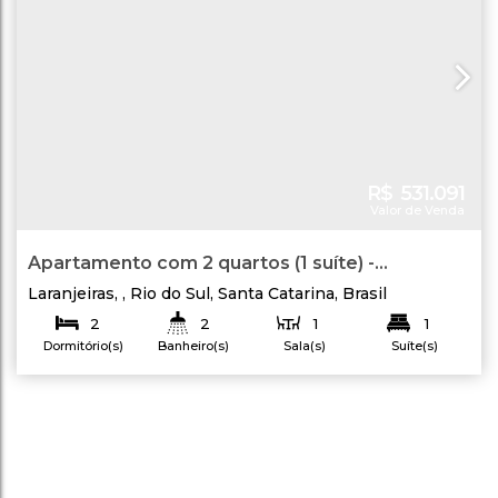
R$
531.091
Valor de Venda
Apartamento com 2 quartos (1 suíte) -
Residencial Mandala - Bairro Laranjeiras - Rio do
Laranjeiras
,
Rio do Sul
,
Santa Catarina
,
Brasil
Sul
2
2
1
1
Dormitório(s)
Banheiro(s)
Sala(s)
Suíte(s)
1
64
.96
m²
81
.38
m²
Privativo:
Total:
Vaga(s)