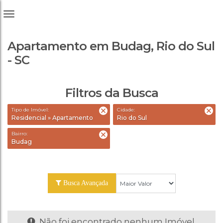
Apartamento em Budag, Rio do Sul
- SC
Filtros da Busca
Tipo de Imóvel:
Cidade:
Residencial » Apartamento
Rio do Sul
Bairro:
Budag
Busca Avançada
Não foi encontrado nenhum Imóvel.