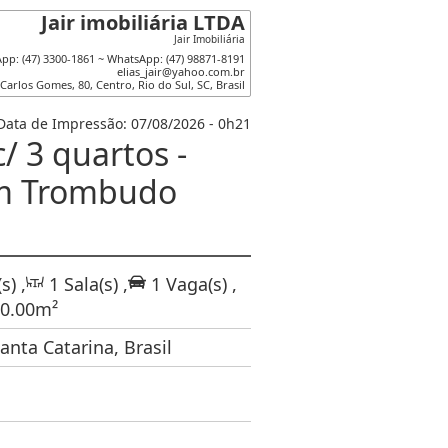
Jair imobiliária LTDA
Jair Imobiliária
pp: (47) 3300-1861 ~ WhatsApp: (47) 98871-8191
elias_jair@yahoo.com.br
 Carlos Gomes
,
80
,
Centro
,
Rio do Sul
,
SC
,
Brasil
Data de Impressão: 07/08/2026 - 0h21
/ 3 quartos -
em Trombudo
s)
,
1
Sala(s)
,
1
Vaga(s)
,
0
.00
m²
nta Catarina, Brasil