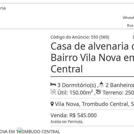
WhatsA
Rua
Código do Anúncio:
550
(569)
Casa de alvenaria c
Bairro Vila Nova 
Central
3
Dormitório(s)
,
2
Banheiro(
Útil:
150
.00
m²
,
Terreno:
250
Vila Nova, Trombudo Central, Sa
Venda:
R$
545.000
Aceita-se: Permuta,
 NOVA EM TROMBUDO CENTRAL