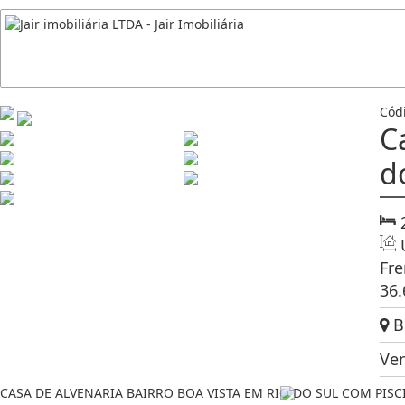
Cód
C
d
Fre
36
Bo
Ve
CASA DE ALVENARIA BAIRRO BOA VISTA EM RIO DO SUL COM PISC