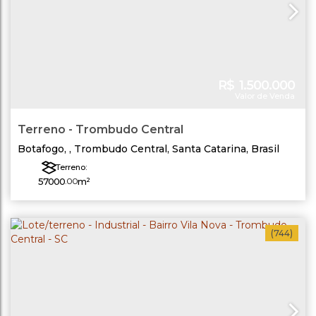
R$
1.500.000
Valor de Venda
Terreno - Trombudo Central
Botafogo
,
Trombudo Central
,
Santa Catarina
,
Brasil
Terreno:
57000
.00
m²
(744)