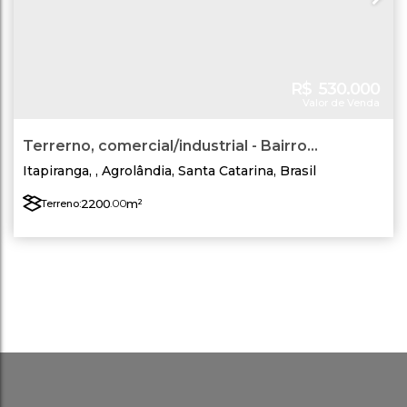
R$
530.000
Valor de Venda
Terrerno, comercial/industrial - Bairro
Itapiranga - Agrolândia - SC - Área 02
Itapiranga
,
Agrolândia
,
Santa Catarina
,
Brasil
2200
.00
m²
Terreno: