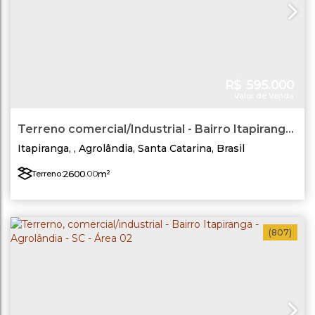
R$
595.000
Valor de Venda
Terreno comercial/Industrial - Bairro Itapiranga
- Agrolândia/SC Área 03
Itapiranga
,
Agrolândia
,
Santa Catarina
,
Brasil
2600
.00
m²
Terreno:
(807)