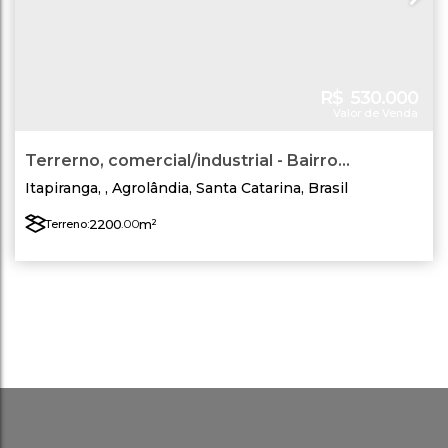
R$
530.000
Valor de Venda
Terrerno, comercial/industrial - Bairro
Itapiranga - Agrolândia - SC - Área 02
Itapiranga
,
Agrolândia
,
Santa Catarina
,
Brasil
2200
.00
m²
Terreno: