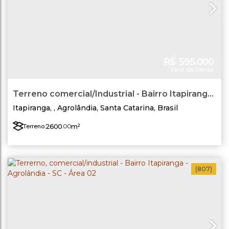
R$
595.000
Valor de Venda
Terreno comercial/Industrial - Bairro Itapiranga
- Agrolândia/SC Área 03
Itapiranga
,
Agrolândia
,
Santa Catarina
,
Brasil
2600
.00
m²
Terreno:
(807)